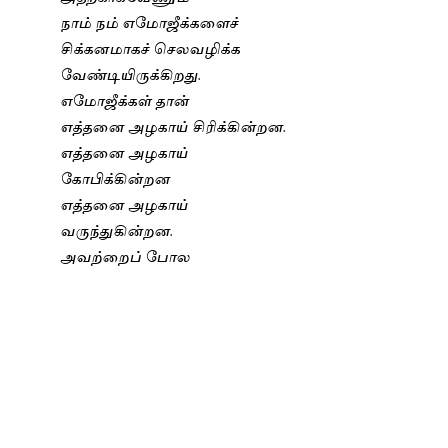
நாம் நம் எமோஜீக்களைச்
சிக்கனமாகச் செலவழிக்க
வேண்டியிருக்கிறது.
எமோஜீக்கள் தான்
எத்தனை அழகாய் சிரிக்கின்றன.
எத்தனை அழகாய்
கோபிக்கின்றன
எத்தனை அழகாய்
வருந்துகின்றன.
அவற்றைப் போல
இத்தனை தத்ரூபமாய்
நம்மால் சிரிக்க முடியுமா
அழத்தான் முடியுமா.
சொல்லுங்கள்.
Previous
Next