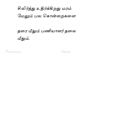
சிலிர்த்து உதிர்க்கிறது மரம்
மேலும் பல கொன்றைகளை
தரை மீதும் பணியாளர் தலை
மீதும்.
Previous
Next
CONTACT
Tel:
9810488582
| Tel:
7011144631
|
sureshbarathan@gmail.com
Sign Up for Stay Connected