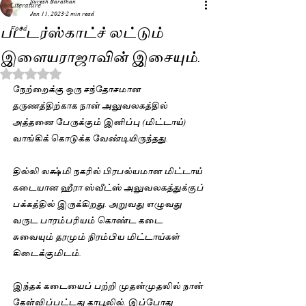
Suresh Barathan
Literature
Jan 11, 2023
2 min read
பட்டர்ஸ்காட்ச் லட்டும்
Food
இளையராஜாவின் இசையும்.
Rated NaN out of 5 stars.
நேற்றைக்கு ஒரு சந்தோசமான 
தருணத்திற்காக நான் அலுவலகத்தில் 
அத்தனை பேருக்கும் இனிப்பு (மிட்டாய்) 
வாங்கிக் கொடுக்க வேண்டியிருந்தது. 
தில்லி லக்ஷ்மி நகரில் பிரபல்யமான மிட்டாய் 
கடையான ஹீரா ஸ்வீட்ஸ் அலுவலகத்துக்குப் 
பக்கத்தில் இருக்கிறது. அறுவது எழுவது 
வருட பாரம்பரியம் கொண்ட கடை. 
சுவையும் தரமும் நிரம்பிய மிட்டாய்கள் 
கிடைக்குமிடம். 
இந்தக் கடையைப் பற்றி முதன்முதலில் நான் 
கேள்விப்பட்டது காபூலில். இப்போது 