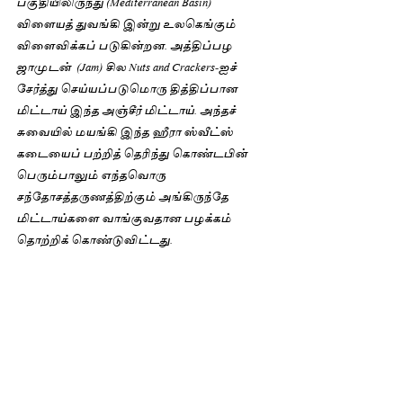
பகுதியிலிருந்து (Mediterranean Basin) 
விளையத் துவங்கி இன்று உலகெங்கும் 
விளைவிக்கப் படுகின்றன. அத்திப்பழ 
ஜாமுடன்  (Jam) சில Nuts and Crackers-ஐச் 
சேர்த்து செய்யப்படுமொரு தித்திப்பான 
மிட்டாய் இந்த அஞ்சீர் மிட்டாய். அந்தச் 
சுவையில் மயங்கி இந்த ஹீரா ஸ்வீட்ஸ் 
கடையைப் பற்றித் தெரிந்து கொண்டபின் 
பெரும்பாலும் எந்தவொரு 
சந்தோசத்தருணத்திற்கும் அங்கிருந்தே 
மிட்டாய்களை வாங்குவதான பழக்கம் 
தொற்றிக் கொண்டுவிட்டது. 