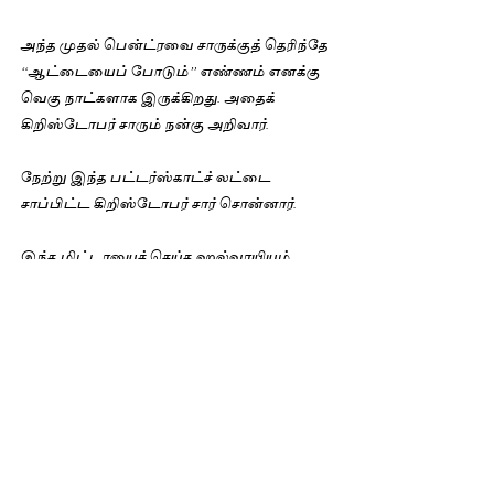
அந்த முதல் பென்ட்ரவை சாருக்குத் தெரிந்தே 
“ஆட்டையைப் போடும்” எண்ணம் எனக்கு 
வெகு நாட்களாக இருக்கிறது. அதைக் 
கிறிஸ்டோபர் சாரும் நன்கு அறிவார். 
நேற்று இந்த பட்டர்ஸ்காட்ச் லட்டை 
சாப்பிட்ட கிறிஸ்டோபர் சார் சொன்னார். 
இந்த மிட்டாயைச் செய்த ஹல்வாயியும் 
(இனிப்புகள் மட்டுமே செய்யக் கூடிய 
chefக்கான இந்தி வார்த்தை) இளையராஜாவும் 
கிட்டத்தட்ட ஒரே மாதிரியான திறமை 
கொண்டவர்கள். மேற்கத்திய பாணி 
இசையை /இனிப்பை  சுவை மாறாமல் 
இந்திய பாணி இசையுடன் / இனிப்புடன்,  
இரண்டும் திரிபில்லாமல், செம்மையாய் 
கலந்து விருந்து படைப்பதில் வல்லவர்கள் 
இருவரும்.