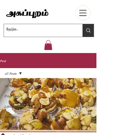
Agappuram
அகப்புறம்
Post
All Posts
All Posts
Filmi Posts
LifeStyle
Newyear
Technotes