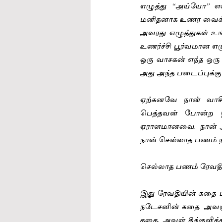
எழுத்து “அய்யோ” என
மனிதனாக உணர வைக்கி
அவரது எழுத்துகள் உ
உணர்ச்சி பூர்வமான எ
ஒரு வாசகன் எந்த ஒர
அது அந்த படைப்புக்கு
ஏற்கனவே நான் வாசி
பெத்தவன் போன்ற இமை
ஏராளமானவை. நான் அவ
நான் செல்லாத பணம் நா
செல்லாத பணம் ரேவதி
இது ரேவதியின் கதை
நடேசனின் கதை. அவளு
கதை. அவள் தீக்குளித்த