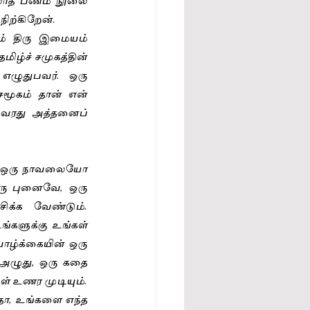
ிற்கிறேன்.  
் திரு இமையம் 
ழ்ச் சமுகத்தின் 
ழுதுபவர். ஒரு 
ூகம் தான் என் 
வரது அத்தனைப் 
ு ஒரு நாவலையோ 
ஒரு புனைவே, ஒரு 
்க வேண்டும். 
களுக்கு உங்கள் 
ாழ்க்கையின் ஒரு 
அழுது, ஒரு கதை 
ள் உணர முடியும்.  
ோ, உங்களை எந்த 