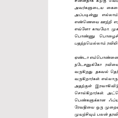
சின்னதாக கடுகு வெடி
அவர்களுடைய கையைப்
அப்படின்னு எல்லாம்
எண்ணெயை ஊற்றி எரிந
எவ்ளோ காயமோ. முகத
பொண்ணு பொழைச்சு வ
பதற்றமெல்லாம் ரவியின
ஏண்டா எம்பொண்ணைக் க
நடேசனுக்கோ ரவியை
வருகிறது. தகவல் தெ
வருகிறார்கள். எல்லாரு
அதற்குள் இரவாகிவிட
சொல்கிறார்கள். அட்ட
பெண்களுக்கான ஃப்யர
ரேவதியை ஒரு முறையா
முயற்சியும் பலன் தரவ