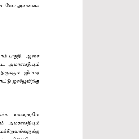
ப்படவோ அவளைக் 
ாம் பகுதி.  ஆசை 
்ட அமராவதியும் 
ுக்கும் ஜிப்மர் 
டு ஐஸீயூவிற்கு  
்க்க யாரையுமே 
். அமராவதியும் 
்கிறவங்களுக்கு 