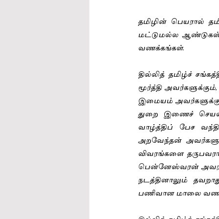
தமிழின் பெயரால் தம
மட்டுமல்ல ஆண்டுகள் ப
வணக்கங்கள். 
தில்லித் தமிழ்ச் சங்க
மூர்த்தி அவர்களுக்கு
இமையம் அவர்களுக்கும்,
துறை இணைச் செயலாள
வாழ்த்திப் பேச வந்த
அறவேந்தன் அவர்களுக
விவரங்களை தருபவராக ந
பென்னேஸ்வரன் அவர்களுக
நடத்தினாலும் தவறாத
பணிவான மாலை வணக்க
தில்லித் தமிழ்ச் சங