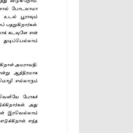
து விடுகிறோம். 
்னால் போடலாமா 
 உடல் பூராவும் 
தறுகிறார்கள். 
க் கடவுளே என் 
ுடிப்பெல்லாம் 
ிறாள் அமராவதி. 
று ஆத்திரமாக 
ொழி எல்லாரும் 
 வெளியே போகச் 
கிறார்கள். அது 
ள் இரவெல்லாம் 
க்கிறாள். எந்த 