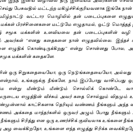
ெய்து பேசுவதில் மட்டற்ற மகிழ்ச்சிக்குரியவனாக இங்கே நான் ந
தமிழ்நாட்டு வட்டார மொழியில் தன் படைப்புகளை எழுதும
க்கள் பிரச்சினைகளை மட்டுமே எழுதாமல், ஒட்டு மொத்தத் தமி
ழ் சமூக மக்களின் உளவியலை தன் படைப்புகளின் வழி எ
் அவர்கள் “எனது கதைகளை நான் எழுதவில்லை. இந்தச் சம
 எழுதிக் கொண்டிருக்கிறது” என்று சொன்னது போல, அ
் சமுக மக்களின் கதைகளே.
ளின் ஒரு சிறுகதையையோ, ஒரு நெடுங்கதையையோ, அல்லத
கள் என்றால், உங்களுக்கு நீங்களே, நாம் இப்போது வாசிப்பது 
 என்று மீண்டும் மீண்டும் சொல்லிக் கொண்டே வாசிக
ைய எழுத்தின் வீச்சும் அவர் கதை சொல்லும் விதமும் உங்
ண்முன்னால் காட்சிகளாக தெரியும் வண்ணம் நீங்களும் அந்த வ
ம் அக்கதை மாந்தர்களில் ஒருவர் அழும் போது நீங்களும் 
ு நீங்களும் சிரித்து என ஒரு உணர்ச்சிக் குவியலாக உங்களை நீங்க
ு அழ வைக்கிறதோ, உங்களை எந்த எழுத்து சிரிக்க வைக்கிறத