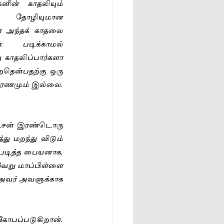
ின் காதலியும் 
 தோழியுமான 
அந்தக் காதலை 
். படிக்காமல் 
காதலிப்பார்களா 
றதென்பதற்கு ஒரு 
ாரணமும் இல்லை. 
ேசன் இரண்டொரு 
 மறந்து விடும் 
படித்த பையனாக, 
ேறு மாப்பிள்ளை 
 அவர் அவளுக்காக 
கோபப்படுகிறான். 