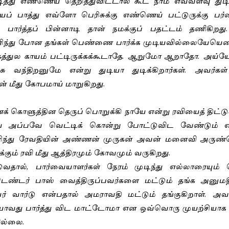
த்து எண்ணெய் தெறித்துவிட்டால் கூட நாம் எவ்வளவு துடித்
 பாத்து எவ்ளோ பெரிசுக்கு எண்ணெய் பட்டுருக்கு பர
 பார்த்தப் பின்னாடி தான் நமக்குப் பதட்டம் தணிகிறது.
்து போன தங்கள் பெண்ணை பார்க்க முடியவில்லையேயெனப் ப
்துல காயம் பட்டிருக்கக்கூடாதே. ஆறுமோ ஆறாதோ. அய்யோ
ந்திறனுமே என்று துடியா துடிக்கிறார்கள். அவர்கள் த
் மீது கோபமாய் மாறுகிறது. 
ொளுத்தின தெருப் பொறுக்கி நாயே என்று ரவியைத் திட்டுக
 அப்பவே வெட்டிக் கொன்று போட்டுவிட வேண்டும் என்
ரிந்து ரேவதியின் அண்ணன் முருகன் அவன் மனைவி அருண்ம
க்கும் ரவி மீது ஆத்திரமும் கோவமும் வருகிறது.
ுவதால், பார்வையாளர்கள் நேரம் முடிந்து எல்லாரையும்
ெண்டர் பாஸ் வைத்திருப்பவர்களை மட்டும் தங்க அனுமதிக்
் வார்டு என்பதால் அமராவதி மட்டும் தங்குகிறாள். அவ
வது பார்த்து விட மாட்டோமா என ஒவ்வொரு முயற்சியாக எடு
ில்லை. 