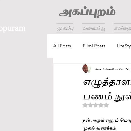
அகப்புறம்
ppuram
முகப்பு
வலைப் பூ
கவிதை
All Posts
Filmi Posts
LifeSty
Suresh Barathan
Dec 24,
எழுத்தாள
பணம் நூல்
Rated NaN out of 5 
தன் அருள் எனும் மொழிய
முதல் வணக்கம். 