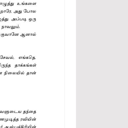
ழுத்து உங்களை 
றாரே, அது போல 
து. அப்படி ஒரு 
நாவலும். 
ுகுவானே ஆனால் 
வல், எங்கதெ,  
்த தாக்கங்கள் 
 நிலையில் தான் 
அவளுடைய தந்தை 
ுடித்த ரவியின் 
் ஆஸ்பத்திரியின் 