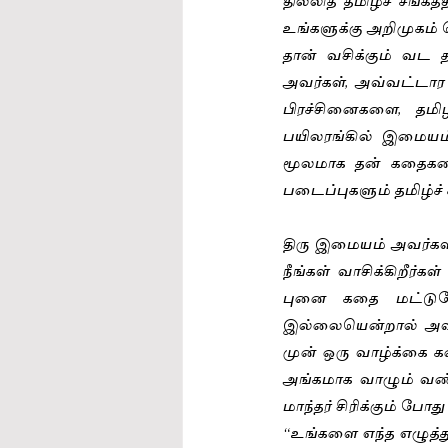
உங்களுக்கு அறிமுகம் ச
தான் வசிக்கும் வட 
அவர்கள், அவ்வட்டார ம
பிரச்சினைகளை, தமி
பயிலரங்கில் இமையம
மூலமாக தன் கதைகளை
படைப்புகளும் தமிழ்ச
திரு இமையம் அவர்க
நீங்கள் வாசிக்கிறீர்
புனை கதை மட்டுமே
இல்லையென்றால் அவருட
முன் ஒரு வாழ்க்கை க
அங்கமாக வாழும் வண்ண
மாந்தர் சிரிக்கும் போத
“உங்களை எந்த எழுத்த